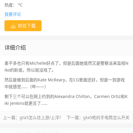
热度：
°C
我要评论
前往下载
详细介绍
差不多也只有Michelle好点了，但是后面她竟然又是警察派来监视N
iko的卧底，所以就没戏了。
然后是做到后面的Kate McReary，在CG里面还好，但是一到游戏
中就感觉……（哔——）
剩下三个可以在网上约到的Alexandra Chilton，Carmen Ortiz和K
iki Jenkins就更丑了……
上一篇：
gta5怎么往上游/上浮?
下一篇：
gta5枪的手电筒怎么开关