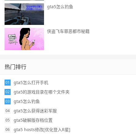
gta5怎么钓鱼
侠盗飞车罪恶都市秘籍
热门排行
gta5怎么打开手机
01
gta5的游戏目录在哪个文件夹
02
gta5怎么钓鱼
03
gta5怎么获得迷彩军服
04
gta5破解版存档位置
05
gta5 hosts修改[优化登入R星]
06