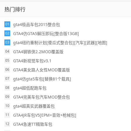
热门排行
gta4极品车包2015整合包
01
GTA4仿GTA5解压即玩[整合版13GB]
02
gta4纽约重制计划[傻瓜式整合包][汽车][武器][地图]
03
GTA4钢铁侠2.2MOD覆盖版
04
GTA4新视觉车包v3.1
05
GTA4美女路人女性MOD覆盖版
06
gta4仿gta5车包[替换81个载具]
07
gta4超低配跑车包
08
GTA4完美车包汽车MOD整合包
09
gta4超真实武器覆盖包
10
GTA4JR车包V5[EPM+音效+枪械包]
11
GTA4急速TT精致车包
12