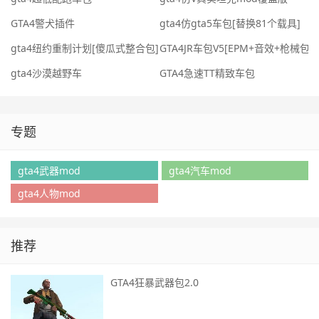
GTA4警犬插件
gta4仿gta5车包[替换81个载具]
gta4纽约重制计划[傻瓜式整合包][汽车][武器][地图]
GTA4JR车包V5[EPM+音效+枪械包]
gta4沙漠越野车
GTA4急速TT精致车包
专题
gta4武器mod
gta4汽车mod
gta4人物mod
推荐
GTA4狂暴武器包2.0