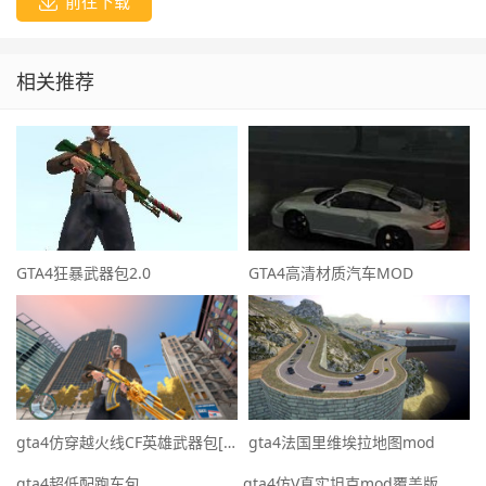
前往下载
相关推荐
GTA4狂暴武器包2.0
GTA4高清材质汽车MOD
gta4仿穿越火线CF英雄武器包[覆盖版]
gta4法国里维埃拉地图mod
gta4超低配跑车包
gta4仿V真实坦克mod覆盖版