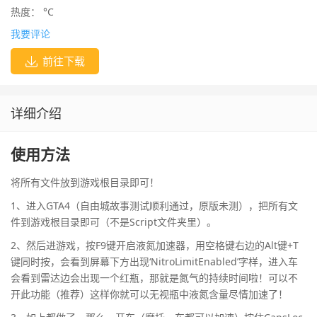
热度：
°C
我要评论
前往下载
详细介绍
使用方法
将所有文件放到游戏根目录即可！
1、进入GTA4（自由城故事测试顺利通过，原版未测），把所有文
件到游戏根目录即可（不是Script文件夹里）。
2、然后进游戏，按F9键开启液氮加速器，用空格键右边的Alt键+T
键同时按，会看到屏幕下方出现‘NitroLimitEnabled’字样，进入车
会看到雷达边会出现一个红瓶，那就是氮气的持续时间啦！可以不
开此功能（推荐）这样你就可以无视瓶中液氮含量尽情加速了！