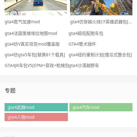
gta4氮气加速mod
gta4仿穿越火线CF英雄武器包[覆盖版]
gta4法国里维埃拉地图mod
gta4超低配跑车包
gta4仿V真实坦克mod覆盖版
GTA4警犬插件
gta4仿gta5车包[替换81个载具]
gta4纽约重制计划[傻瓜式整合包][汽
GTA4JR车包V5[EPM+音效+枪械包]
gta4沙漠越野车
专题
gta4武器mod
gta4汽车mod
gta4人物mod