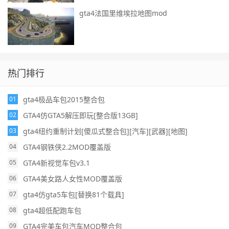
gta4法国里维埃拉地图mod
热门排行
gta4极品车包2015整合包
01
GTA4仿GTA5解压即玩[整合版13GB]
02
gta4纽约重制计划[傻瓜式整合包][汽车][武器][地图]
03
GTA4钢铁侠2.2MOD覆盖版
04
GTA4新视觉车包v3.1
05
GTA4美女路人女性MOD覆盖版
06
gta4仿gta5车包[替换81个载具]
07
gta4超低配跑车包
08
GTA4完美车包汽车MOD整合包
09