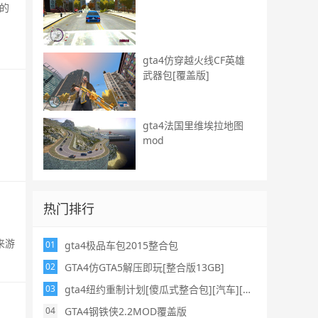
的
gta4仿穿越火线CF英雄
武器包[覆盖版]
gta4法国里维埃拉地图
mod
热门排行
来游
gta4极品车包2015整合包
01
GTA4仿GTA5解压即玩[整合版13GB]
02
gta4纽约重制计划[傻瓜式整合包][汽车][武器][地图]
03
GTA4钢铁侠2.2MOD覆盖版
04