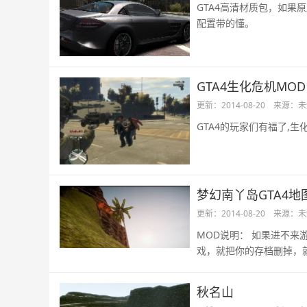
GTA4高清材质包，如
配置带的懂。
GTA4生化危机MOD
更新：2014-08-20
来源：未
GTA4的玩家们有福了,
梦幻南丫岛GTA4地
更新：2014-08-20
来源：未
MOD说明： 如果进不来
戏，就把你的存档删掉，
秋名山